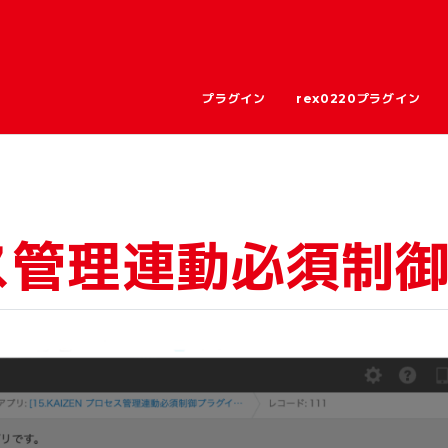
プラグイン
rex0220プラグイン
セス管理連動必須制